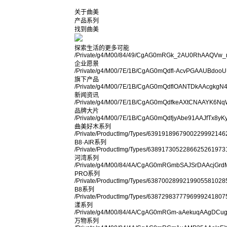
关于曲美
产品系列
找到曲美
探索生活的更多可能
/Private/g4/M00/84/49/CgAG0mRGk_2AU0RhAAQVw_
企业愿景
/Private/g4/M00/7E/1B/CgAG0mQdfl-AcvPGAAUBdooU
旗下产品
/Private/g4/M00/7E/1B/CgAG0mQdflOANTDkAAcgkgN4
新闻资讯
/Private/g4/M00/7E/1B/CgAG0mQdfkeAXtCNAAYK6Nq
品牌大片
/Private/g4/M00/7E/1B/CgAG0mQdfjyAbe91AAJfTx8yK
曲美好木系列
/Private/ProductImg/Types/6391918967900229992146
B8·AIR系列
/Private/ProductImg/Types/6389173052286625261973
河湾系列
/Private/g4/M00/84/4A/CgAG0mRGmbSAJSrDAAcjGrdM
PRO系列
/Private/ProductImg/Types/6387002899219905581028
B8系列
/Private/ProductImg/Types/6387298377796999241807
漾系列
/Private/g4/M00/84/4A/CgAG0mRGm-aAekuqAAgDCug
万物系列