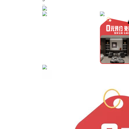
S
...