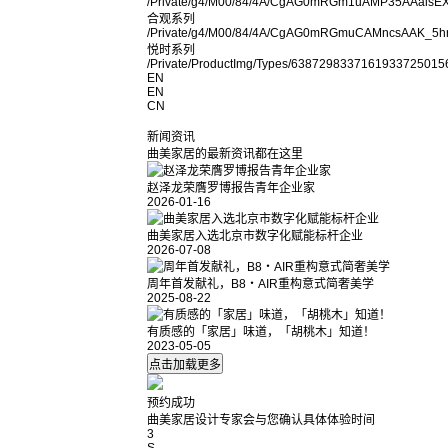
/Private/g4/M00/84/4A/CgAG0mRGm1uAMP35AAalsE
合观系列
/Private/g4/M00/84/4A/CgAG0mRGmuCAMncsAAK_5hr
悦时系列
/Private/ProductImg/Types/6387298337161933725015
EN
EN
CN
新闻资讯
曲美家居的最新资讯都在这里
赵泽龙荣膺罗博报告青年企业家
2026-01-16
曲美家居入选北京市数字化赋能标杆企业
2026-07-08
周年首发献礼，B8・AIR重构意式简奢美学
2025-08-22
有质感的「家居」味道，「胡桃木」知道！
2023-05-05
预约成功
曲美家居设计专家会与您确认具体体验时间
3