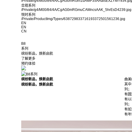
/Private/g4/M00/84/4A/CgAG0mRGm1uAMP35AAalsEXZYMY934.jp
合观系列
/Private/g4/M00/84/4A/CgAG0mRGmuCAMncsAAK_5hrEsD4239.jpg
悦时系列
/Private/ProductImg/Types/638729833716193372501561236.jpg
EN
EN
CN
B8
系列
缤纷新品，焕新启航
了解更多
预约体验
缤纷新品，焕新启航
曲美
其中
缤纷新品，焕新启航
列；
有圆
有以
列；
有如
有年