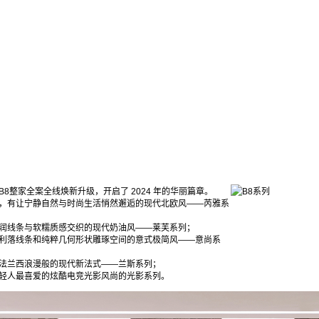
g
B8整家全案全线焕新升级，开启了 2024 年的华丽篇章。
，有让宁静自然与时尚生活悄然邂逅的现代北欧风——芮雅系
润线条与软糯质感交织的现代奶油风——莱芙系列；
利落线条和纯粹几何形状雕琢空间的意式极简风——意尚系
法兰西浪漫般的现代新法式——兰斯系列；
轻人最喜爱的炫酷电竞光影风尚的光影系列。